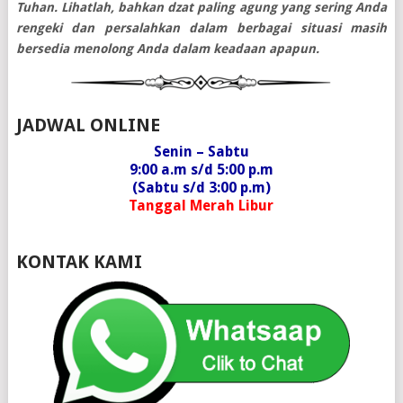
Tuhan. Lihatlah, bahkan dzat paling agung yang sering Anda
rengeki dan persalahkan dalam berbagai situasi masih
bersedia menolong Anda dalam keadaan apapun.
JADWAL ONLINE
Senin – Sabtu
9:00 a.m s/d 5:00 p.m
(Sabtu s/d 3:00 p.m)
Tanggal Merah Libur
KONTAK KAMI