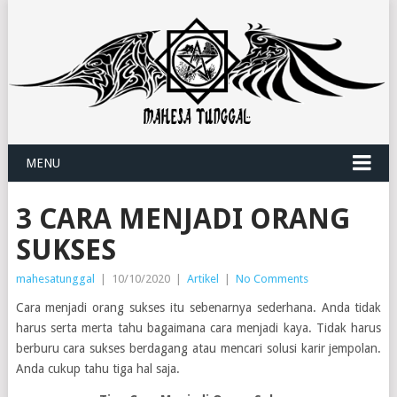
MENU
3 CARA MENJADI ORANG
SUKSES
mahesatunggal
|
10/10/2020
|
Artikel
|
No Comments
Cara menjadi orang sukses itu sebenarnya sederhana. Anda tidak
harus serta merta tahu bagaimana cara menjadi kaya. Tidak harus
berburu cara sukses berdagang atau mencari solusi karir jempolan.
Anda cukup tahu tiga hal saja.