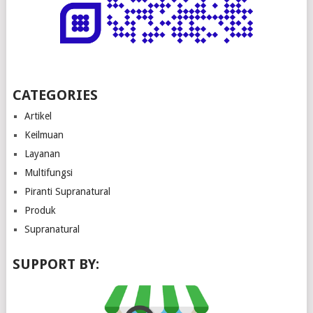
CATEGORIES
Artikel
Keilmuan
Layanan
Multifungsi
Piranti Supranatural
Produk
Supranatural
SUPPORT BY: