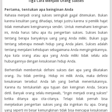
Tiga Cara Menjadi Orang Sukses
Pertama, tentukan apa keinginan Anda
Rahasia menjadi orang sukses seringkali gagal ditemukan. Bukan
karena kesulitan yang dihadapi, tetapi justru karena si pemilik hajat
tidak memahami keinginannya sendiri. Untuk memahami keinginan
ini, Anda harus tahu apa itu pengertian sukses. Sukses bukan
tentang berapa banyaknya uang yang Anda miliki. Bukan juga
tentang seberapa mewah hidup yang Anda jalani. Sukses adalah
tentang menjalani kehidupan sebagaimana Anda menginginkannya.
Apa kata orang atau apa yang Anda miliki tidak selalu ada
hubungannya dengan kesuksesan hidup Anda.
Berhentilah membentuk defisini sukses dari apa yang dikatakan
orang. Itu tidak penting. Hidup ini milik Anda, maka definisi
kesuksesan tersebut Anda lah yang berhak menentukannya.
Karena itu tentukanlah apa tujuan dan keinginan Anda. Secara
detil. Banyak orang selalu menjawab, “Ingin menjadi orang sukses”
ketika ditanya apa cita-citanya. Tetapi tidak pernah bisa
menjelaskan pengertian sukses yang dia inginkan itu apa. Orang
yang seperti ini besar kemungkinan tidak bisa mencapai kesuksesan